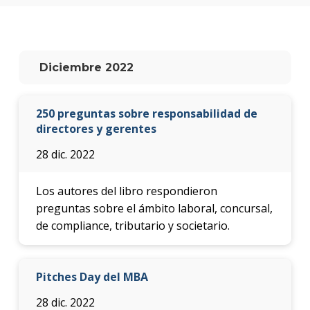
anter
Testi
La
Diciembre 2022
facul
en
los
250 preguntas sobre responsabilidad de
medio
directores y gerentes
Blog
28 dic. 2022
de la
facul
Los autores del libro respondieron
preguntas sobre el ámbito laboral, concursal,
de compliance, tributario y societario.
Pitches Day del MBA
28 dic. 2022