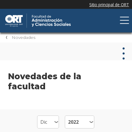
Novedades
Nov
Novedades de la
facultad
Nove
de la
facul
Próxi
event
Event