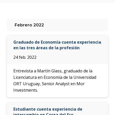
anter
Testi
La
Febrero 2022
facul
en
los
Graduado de Economía cuenta experiencia
medio
en las tres áreas de la profesión
Blog
24 feb. 2022
de la
facul
Entrevista a Martín Glass, graduado de la
Licenciatura en Economía de la Universidad
ORT Uruguay, Senior Analyst en Mor
Investments.
Estudiante cuenta experiencia de
intercambio en Corea del Sur