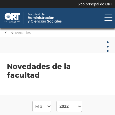
Novedades
Nov
Novedades de la
facultad
Nove
de la
facul
Próxi
event
Event