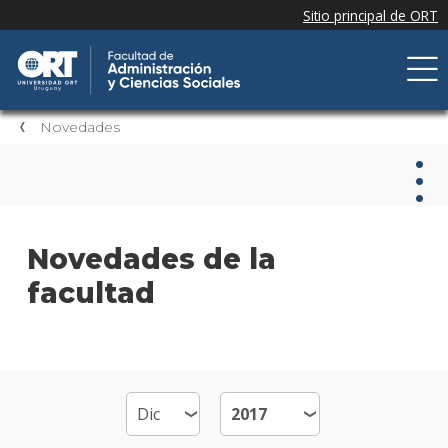
Novedades
Nov
Novedades de la
facultad
Nove
de la
facul
Próxi
event
Event