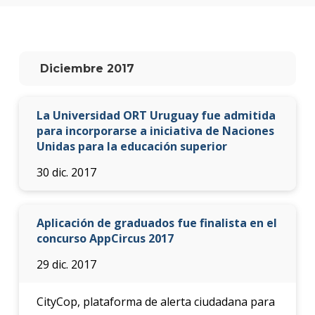
anter
Testi
La
Diciembre 2017
facul
en
los
La Universidad ORT Uruguay fue admitida
medio
para incorporarse a iniciativa de Naciones
Unidas para la educación superior
Blog
de la
30 dic. 2017
facul
Aplicación de graduados fue finalista en el
concurso AppCircus 2017
29 dic. 2017
CityCop, plataforma de alerta ciudadana para