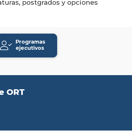
de
aturas, postgrados y opciones
Administració
y
Ciencias
Sociales
Programas
ejecutivos
Carreras
universitarias
Tecnicaturas
de ORT
Postgrados
Programas
ejecutivos
Toda