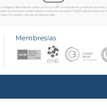
en el Registro Nacional No Llame, autorizo a ORT a contactarme y estoy de acuerdo 
onales suministrados serán tratados conforme a la Ley N.° 18.331 sobre Protección 
Datos Personales y Acción de Habeas Data.
Membresías