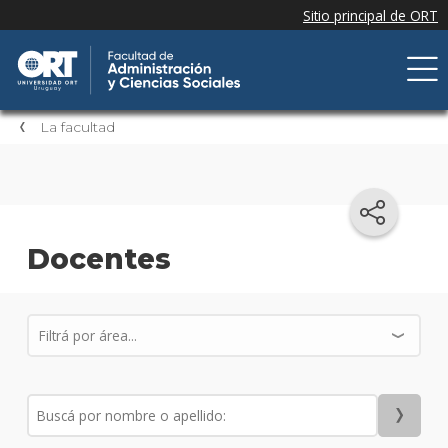
La facultad
Docentes