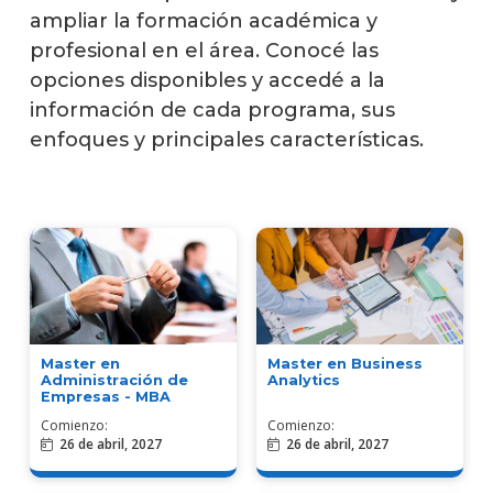
ampliar la formación académica y
Tecni
profesional en el área. Conocé las
opciones disponibles y accedé a la
Postg
información de cada programa, sus
Prog
enfoques y principales características.
ejecu
Toda
la
ofert
acadé
Master en
Master en Business
Administración de
Analytics
Empresas - MBA
Comienzo:
Comienzo:
26 de abril, 2027
26 de abril, 2027