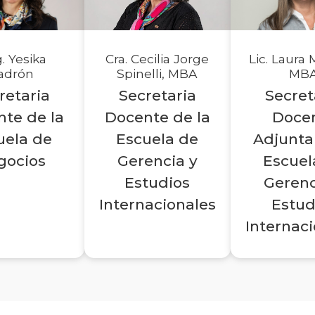
Cra. Cecilia Jorge
. Yesika
Lic. Laura 
Spinelli, MBA
adrón
MB
Secretaria
retaria
Secret
Docente de la
te de la
Doce
Escuela de
uela de
Adjunta
Gerencia y
gocios
Escuel
Estudios
Gerenc
Internacionales
Estud
Internac