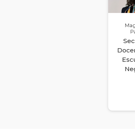
Mag
P
Sec
Docen
Esc
Ne