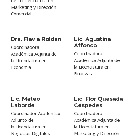
de la Licenciatura en
Marketing y Dirección
Comercial
Dra. Flavia Roldán
Lic. Agustina
Affonso
Coordinadora
Coordinadora
Académica Adjunta de
Académica Adjunta de
la Licenciatura en
la Licenciatura en
Economía
Finanzas
Lic. Mateo
Lic. Flor Quesada
Laborde
Céspedes
Coordinador Académico
Coordinadora
Adjunto de
Académica Adjunta de
la Licenciatura en
la Licenciatura en
Negocios Digitales
Marketing y Dirección