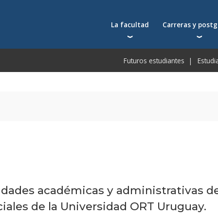
La facultad
Carreras y post
Carreras universit
Bec
Futuros estudiantes
Estudi
Docentes
Postgrados
Bec
Docentes visitantes
Tecnicaturas
Bec
Qué nos distingue
Programas ejecuti
De
Acuerdos y reconocimientos
Toda la oferta ac
Pre
Investigación
Centros y cátedras
Conferencias en YouTube
Escuela de Negocios
idades académicas y administrativas de
ciales de la Universidad ORT Uruguay.