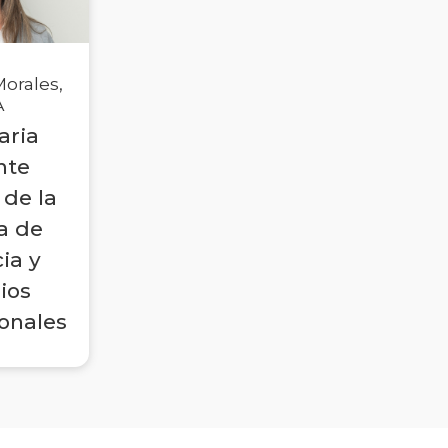
Morales,
A
aria
nte
 de la
a de
ia y
ios
ionales