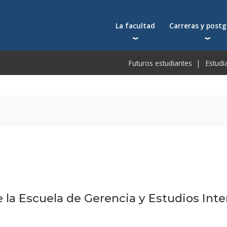
La facultad
Carreras y post
Autoridades
Carreras universit
Bec
Futuros estudiantes
Estudi
Docentes
Postgrados
Bec
Docentes visitantes
Tecnicaturas
Bec
Qué nos distingue
Programas ejecuti
De
Acuerdos y reconocimientos
Toda la oferta ac
Pre
Investigación
Centros y cátedras
Conferencias en YouTube
Escuela de Negocios
 la Escuela de Gerencia y Estudios Inte