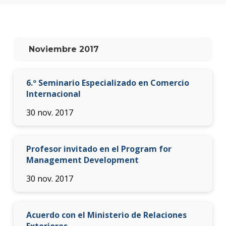
anter
Testi
La
Noviembre 2017
facul
en
los
6.º Seminario Especializado en Comercio
medio
Internacional
Blog
30 nov. 2017
de la
facul
Profesor invitado en el Program for
Management Development
30 nov. 2017
Acuerdo con el Ministerio de Relaciones
Exteriores