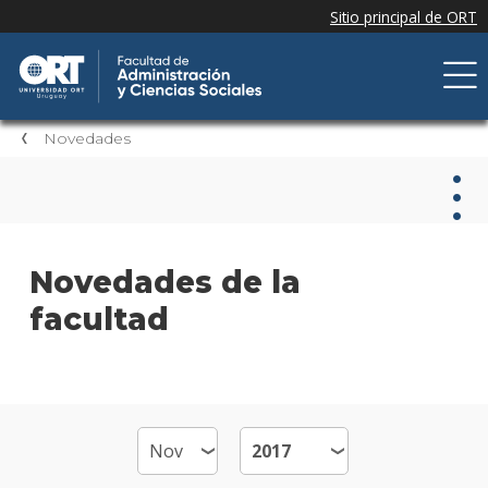
Novedades
Nov
Novedades de la
facultad
Nove
de la
facul
Próxi
event
Event