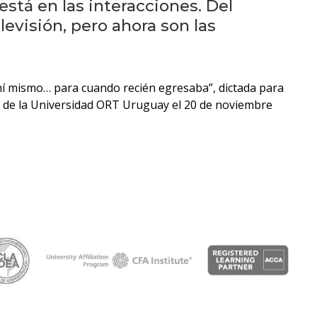
Próximos
está en las interacciones. Del
eventos
levisión, pero ahora son las
Eventos
anteriores
mí mismo… para cuando recién egresaba”, dictada para
es de la Universidad ORT Uruguay el 20 de noviembre
Testimonios
La
facultad
en
los
medios
Blog
de la
facultad