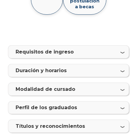
postulación
Digit
a becas
y
Com
Elec
Mater
Requisitos de ingreso
Qué
hace
los
Duración y horarios
gradu
Por
Modalidad de cursado
qué
estud
Analis
Perfil de los graduados
en
Marke
Digita
Tí­tulos y reconocimientos
y
Comer