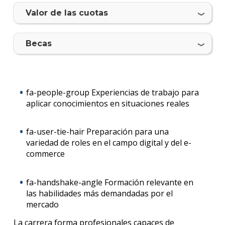
Elect
Valor de las cuotas
Doce
Becas
Becas
dispo
Iniciá
fa-people-group Experiencias de trabajo para
tu
aplicar conocimientos en situaciones reales
inscri
Solici
fa-user-tie-hair Preparación para una
más
variedad de roles en el campo digital y del e-
infor
commerce
fa-handshake-angle Formación relevante en
las habilidades más demandadas por el
mercado
La carrera forma profesionales capaces de