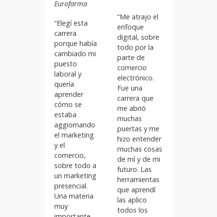
Eurofarma
“Me atrajo el
“Elegí esta
enfoque
carrera
digital, sobre
porque había
todo por la
cambiado mi
parte de
puesto
comercio
laboral y
electrónico.
quería
Fue una
aprender
carrera que
cómo se
me abrió
estaba
muchas
aggiornando
puertas y me
el marketing
hizo entender
y el
muchas cosas
comercio,
de mí y de mi
sobre todo a
futuro. Las
un marketing
herramientas
presencial.
que aprendí
Una materia
las aplico
muy
todos los
importante