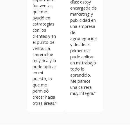
días: estoy
fue ventas,
encargada de
que me
marketing y
ayudó en
publicidad en
estrategias
una empresa
con los
de
clientes y en
agronegocios
el punto de
y desde el
venta. La
primer día
carrera fue
pude aplicar
muy rica y la
en mi trabajo
pude aplicar
todo lo
en mi
aprendido.
puesto, lo
Me parece
que me
una carrera
permitió
muy íntegra.”
crecer hacia
otras áreas.”