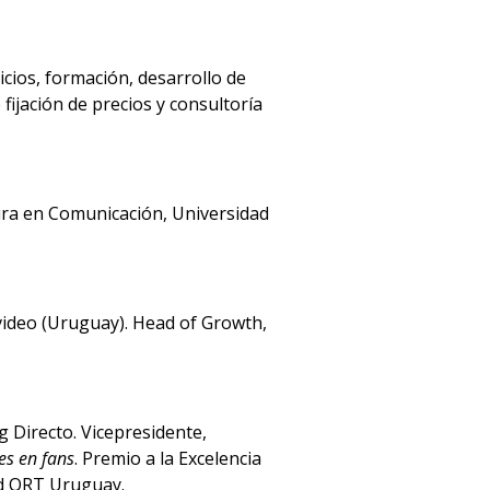
Materias
icios, formación, desarrollo de
Qué
 fijación de precios y consultoría
hacen
los
graduados
ura en Comunicación, Universidad
Por
qué
estudiar
Analista
video (Uruguay). Head of Growth,
en
Marketing
Digital
y
 Directo. Vicepresidente,
Comercio
es en fans
. Premio a la Excelencia
Electrónico
ad ORT Uruguay.