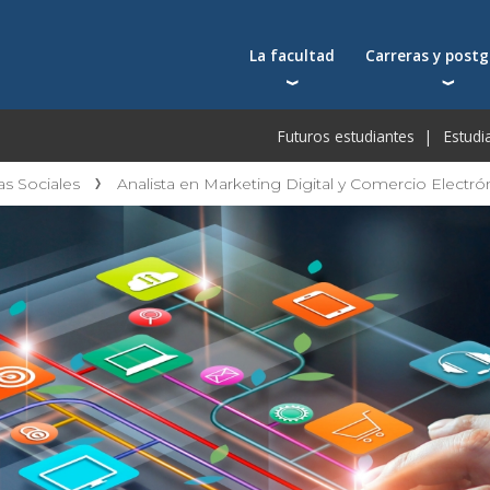
La facultad
Carreras y post
Autoridades
Carreras universit
Bec
Futuros estudiantes
Estudi
Docentes
Postgrados
Bec
Docentes visitantes
Tecnicaturas
Bec
as Sociales
Analista en Marketing Digital y Comercio Electró
Qué nos distingue
Programas ejecuti
De
Acuerdos y reconocimientos
Toda la oferta ac
Pre
Investigación
Centros y cátedras
Conferencias en YouTube
Escuela de Negocios