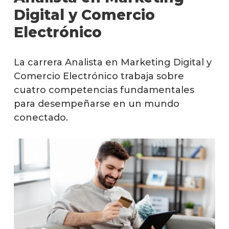
Digit
Digital y Comercio
y
Electrónico
Com
Elec
La carrera Analista en Marketing Digital y
Mater
Comercio Electrónico trabaja sobre
cuatro competencias fundamentales
Qué
hace
para desempeñarse en un mundo
los
conectado.
gradu
Por
qué
estud
Analis
en
Marke
Digita
y
Comer