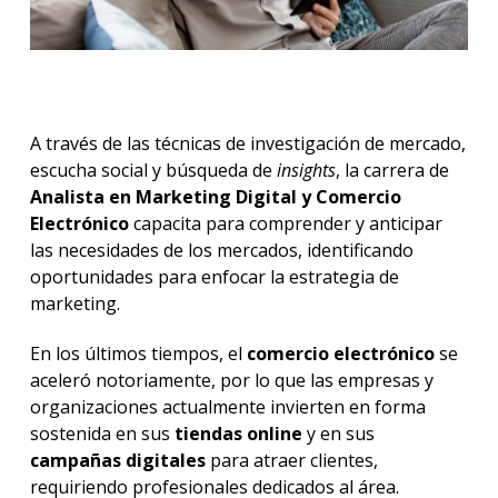
Elect
Doce
Becas
dispo
A través de las técnicas de investigación de mercado,
escucha social y búsqueda de
insights
, la carrera de
Iniciá
tu
Analista en Marketing Digital y Comercio
inscri
Electrónico
capacita para comprender y anticipar
las necesidades de los mercados, identificando
Solici
oportunidades para enfocar la estrategia de
más
marketing.
infor
En los últimos tiempos, el
comercio electrónico
se
aceleró notoriamente, por lo que las empresas y
organizaciones actualmente invierten en forma
sostenida en sus
tiendas online
y en sus
campañas digitales
para atraer clientes,
requiriendo profesionales dedicados al área.