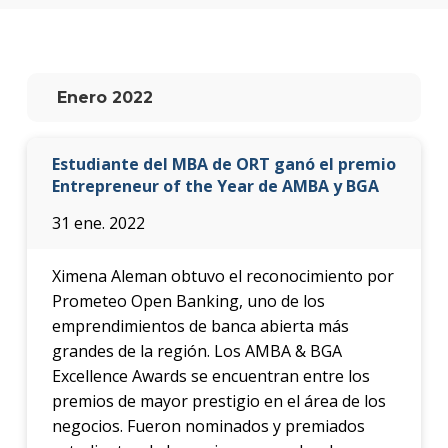
anter
Testi
La
Enero 2022
facul
en
los
Estudiante del MBA de ORT ganó el premio
medio
Entrepreneur of the Year de AMBA y BGA
Blog
31 ene. 2022
de la
facul
Ximena Aleman obtuvo el reconocimiento por
Prometeo Open Banking, uno de los
emprendimientos de banca abierta más
grandes de la región. Los AMBA & BGA
Excellence Awards se encuentran entre los
premios de mayor prestigio en el área de los
negocios. Fueron nominados y premiados