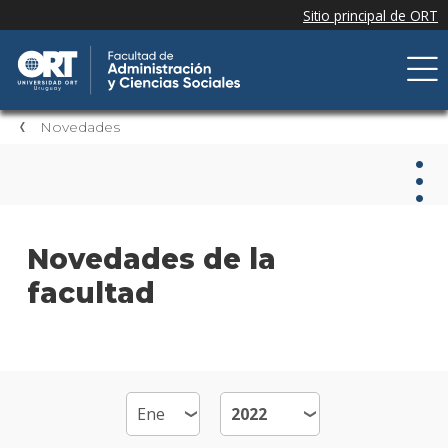
Novedades
Nov
Novedades de la
facultad
Nove
de la
facul
Próxi
event
Event