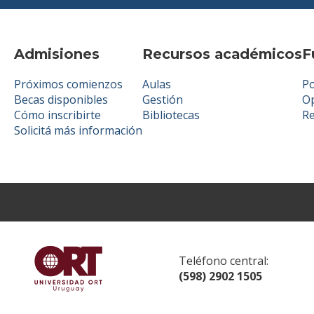
Admisiones
Recursos académicos
F
Próximos comienzos
Aulas
Po
Becas disponibles
Gestión
Op
Cómo inscribirte
Bibliotecas
R
Solicitá más información
Teléfono central:
(598) 2902 1505