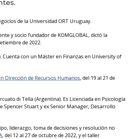
Próximos
ntes.
eventos
Negocios de la Universidad ORT Uruguay.
Eventos
anteriores
iente y socio fundador de KOMGLOBAL, dictó la
 setiembre de 2022.
Testimonios
. Cuenta con un Máster en Finanzas en University of
La
facultad
en Dirección de Recursos Humanos
, del 19 al 21 de
en
los
medios
uato di Tella (Argentina). Es Licenciada en Psicología
 de Spencer Stuart y ex Senior Manager, Desarrollo
Blog
de la
facultad
ipo, liderazgo, toma de decisiones y resolución no
A
, del 12 al 27 de octubre de 2022, y el taller