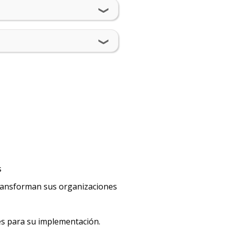
Docentes
Novedades
Becas
disponibles
Proceso
de
postulación
Solicitá
s
más
información
ansforman sus organizaciones
es para su implementación.