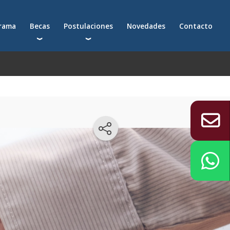
grama
Becas
Postulaciones
Novedades
Contacto
Becas para postgrados
Cómo postularte a un postgrado
Descuentos
Cómo inscribirte a un programa ejecutivo
Solicitá más información
émica