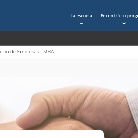
La escuela
Encontrá tu pro
Qué nos distingue
Postgrados
Reconocimientos
Programas
Autoridades
Seminarios
ación de Empresas - MBA
Docentes
Toda la oferta acad
Docentes visitantes
Investigación
Alumni
Centros y cátedras
Conferencias en YouTube
La facultad