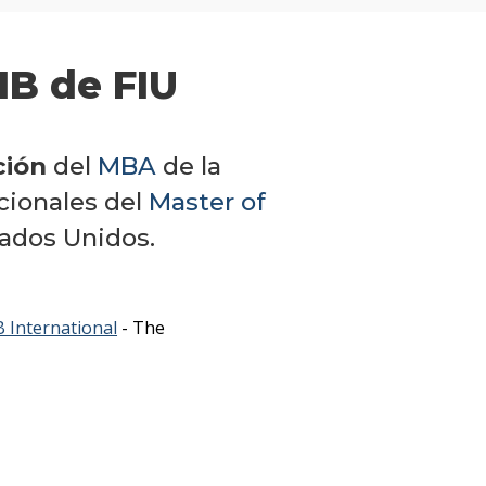
Master
IB de FIU
en
Administració
de
ción
del
MBA
de la
Empresas
cionales del
Master of
-
MBA
tados Unidos.
Plan
de
 International
- The
estudios
Qué
cargos
ocupan