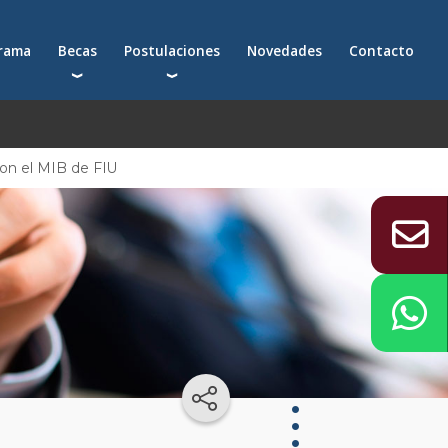
grama
Becas
Postulaciones
Novedades
Contacto
Becas para postgrados
Cómo postularte a un postgrado
Descuentos
Cómo inscribirte a un programa ejecutivo
Solicitá más información
on el MIB de FIU
émica