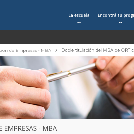
La escuela
Encontrá tu pro
Qué nos distingue
Postgrados
Reconocimientos
Programas
Autoridades
Seminarios
ación de Empresas - MBA
Doble titulación del MBA de ORT c
Docentes
Toda la oferta acad
Docentes visitantes
Investigación
Alumni
Centros y cátedras
Conferencias en YouTube
La facultad
E EMPRESAS - MBA