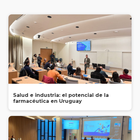
Próxi
event
Blog
de
negoc
Salud e industria: el potencial de la
farmacéutica en Uruguay