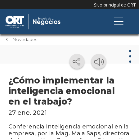
Novedades
Nov
¿Cómo implementar la
inteligencia emocional
Nove
de la
en el trabajo?
escue
27 ene. 2021
Testi
Conferencia Inteligencia emocional en la
Próxi
empresa, por la Mag. Maia Saps, directora
event