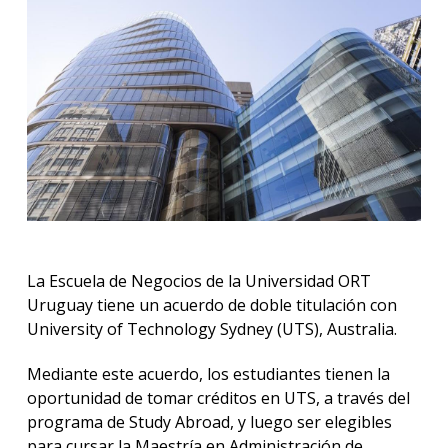
Cuer
doce
Doce
visita
Propu
acadé
Inves
Centr
La Escuela de Negocios de la Universidad ORT
y
Uruguay tiene un acuerdo de doble titulación con
cáted
interd
University of Technology Sydney (UTS), Australia.
Confe
Mediante este acuerdo, los estudiantes tienen la
en
oportunidad de tomar créditos en UTS, a través del
YouT
programa de Study Abroad, y luego ser elegibles
para cursar la Maestría en Administración de