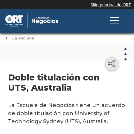
La escuela
La
Doble titulación con
escu
UTS, Australia
Qué
nos
disti
La Escuela de Negocios tiene un acuerdo
de doble titulación con University of
Recon
Technology Sydney (UTS), Australia.
Autor