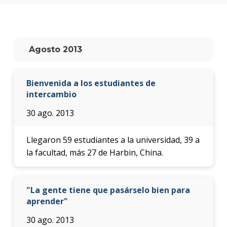
anter
Testi
La
Agosto 2013
facul
en
los
Bienvenida a los estudiantes de
medio
intercambio
Blog
30 ago. 2013
de la
facul
Llegaron 59 estudiantes a la universidad, 39 a
la facultad, más 27 de Harbin, China.
"La gente tiene que pasárselo bien para
aprender"
30 ago. 2013