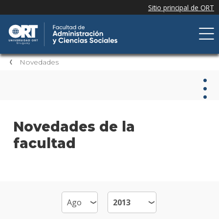
Novedades
Nov
Novedades de la
facultad
Nove
de la
facul
Próxi
event
Event