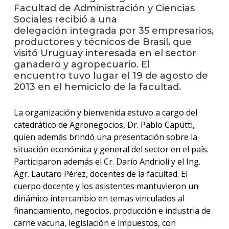
anter
Facultad de Administración y Ciencias
Sociales recibió a una
Testi
delegación integrada por 35 empresarios,
productores y técnicos de Brasil, que
La
visitó Uruguay interesada en el sector
facul
ganadero y agropecuario. El
en
encuentro tuvo lugar el 19 de agosto de
los
2013 en el hemiciclo de la facultad.
medio
Blog
La organización y bienvenida estuvo a cargo del
de la
catedrático de Agronegocios, Dr. Pablo Caputti,
facul
quien además brindó una presentación sobre la
situación económica y general del sector en el país.
Participaron además el Cr. Darío Andrioli y el Ing.
Agr. Lautaro Pérez, docentes de la facultad. El
cuerpo docente y los asistentes mantuvieron un
dinámico intercambio en temas vinculados al
financiamiento, negocios, producción e industria de
carne vacuna, legislación e impuestos, con