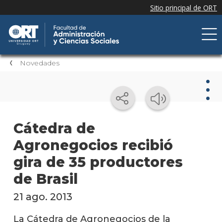
Novedades
Nov
Cátedra de
Agronegocios recibió
Nove
de la
gira de 35 productores
facul
de Brasil
Próxi
event
21 ago. 2013
Event
La Cátedra de Agronegocios de la