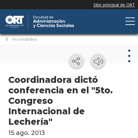
Novedades
Nov
Coordinadora dictó
conferencia en el "5to.
Nove
de la
Congreso
facul
Internacional de
Próxi
Lechería"
event
15 ago. 2013
Event