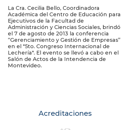
anter
La Cra. Cecilia Bello, Coordinadora
Académica del Centro de Educación para
Testi
Ejecutivos de la Facultad de
Administración y Ciencias Sociales, brindó
La
facul
el 7 de agosto de 2013 la conferencia
en
“Gerenciamiento y Gestión de Empresas”
los
en el "5to. Congreso Internacional de
medio
Lechería". El evento se llevó a cabo en el
Salón de Actos de la Intendencia de
Blog
Montevideo.
de la
facul
Acreditaciones