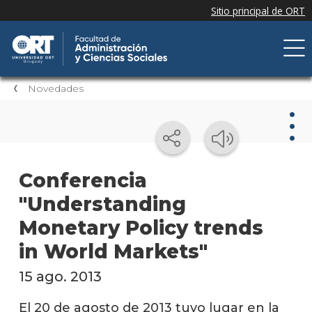
Novedades
Nov
Conferencia
"Understanding
Nove
de la
Monetary Policy trends
facul
in World Markets"
Próxi
event
15 ago. 2013
Event
El 20 de agosto de 2013 tuvo lugar en la