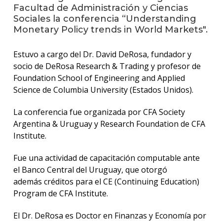
anter
Facultad de Administración y Ciencias
Sociales la conferencia “Understanding
Testi
Monetary Policy trends in World Markets".
La
Estuvo a cargo del Dr. David DeRosa, fundador y
facul
en
socio de DeRosa Research & Trading y profesor de
los
Foundation School of Engineering and Applied
medio
Science de Columbia University (Estados Unidos).
Blog
La conferencia fue organizada por CFA Society
de la
Argentina & Uruguay y Research Foundation de CFA
facul
Institute.
Fue una actividad de capacitación computable ante
el Banco Central del Uruguay, que otorgó
además créditos para el CE (Continuing Education)
Program de CFA Institute.
El Dr. DeRosa es Doctor en Finanzas y Economía por