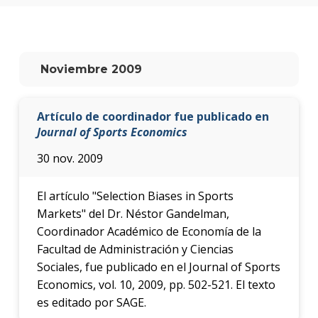
anter
Testi
La
Noviembre 2009
facul
en
los
Artículo de coordinador fue publicado en
medio
Journal of Sports Economics
Blog
30 nov. 2009
de la
facul
El artículo "Selection Biases in Sports
Markets" del Dr. Néstor Gandelman,
Coordinador Académico de Economía de la
Facultad de Administración y Ciencias
Sociales, fue publicado en el Journal of Sports
Economics, vol. 10, 2009, pp. 502-521. El texto
es editado por SAGE.