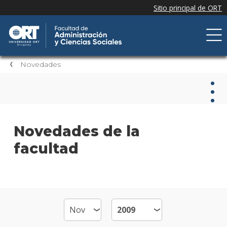
Novedades
Nov
Novedades de la
facultad
Nove
de la
facul
Próxi
event
Event