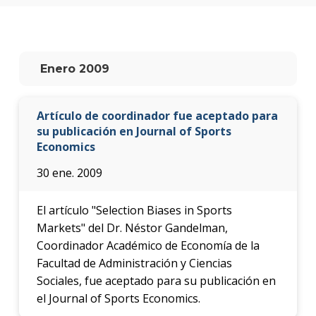
anter
Testi
La
Enero 2009
facul
en
los
Artículo de coordinador fue aceptado para
medio
su publicación en Journal of Sports
Economics
Blog
de la
30 ene. 2009
facul
El artículo "Selection Biases in Sports
Markets" del Dr. Néstor Gandelman,
Coordinador Académico de Economía de la
Facultad de Administración y Ciencias
Sociales, fue aceptado para su publicación en
el Journal of Sports Economics.