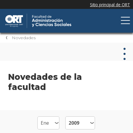
Novedades
Nov
Novedades de la
facultad
Nove
de la
facul
Próxi
event
Event