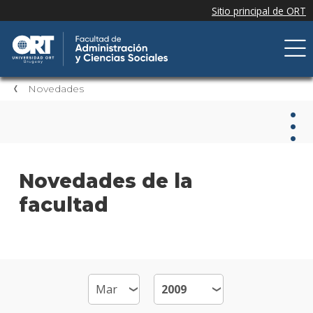
Novedades
Nov
Novedades de la
facultad
Nove
de la
facul
Próxi
event
Event