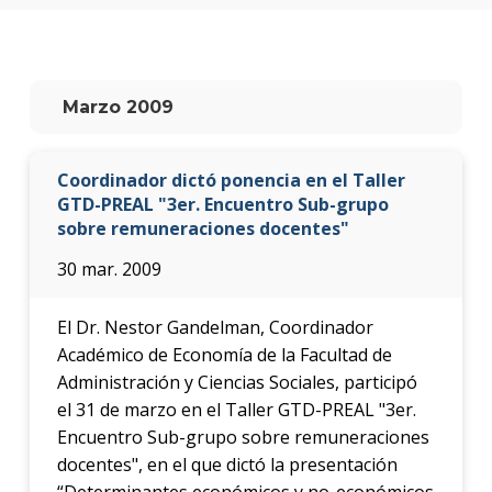
anter
Testi
La
Marzo 2009
facul
en
los
Coordinador dictó ponencia en el Taller
medio
GTD-PREAL "3er. Encuentro Sub-grupo
sobre remuneraciones docentes"
Blog
de la
30 mar. 2009
facul
El Dr. Nestor Gandelman, Coordinador
Académico de Economía de la Facultad de
Administración y Ciencias Sociales, participó
el 31 de marzo en el Taller GTD-PREAL "3er.
Encuentro Sub-grupo sobre remuneraciones
docentes", en el que dictó la presentación
“Determinantes económicos y no-económicos