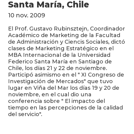
anter
Santa María, Chile
10 nov. 2009
Testi
La
El Prof. Gustavo Rubinsztejn, Coordinador
facul
Académico de Marketing de la Facultad
en
de Administración y Ciencis Sociales, dictó
los
clases de Marketing Estratégico en el
medio
MBA Internacional de la Universidad
Federico Santa María en Santiago de
Blog
Chile, los días 21 y 22 de noviembre.
de la
Participó asimismo en el " XI Congreso de
facul
Investigación de Mercados" que tuvo
lugar en Viña del Mar los días 19 y 20 de
noviembre, en el cual dio una
conferencia sobre " El impacto del
tiempo en las percepciones de la calidad
del servicio".