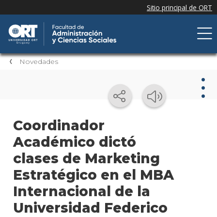
Novedades
Nov
Coordinador
Académico dictó
Nove
de la
clases de Marketing
facul
Estratégico en el MBA
Próxi
Internacional de la
event
Universidad Federico
Event