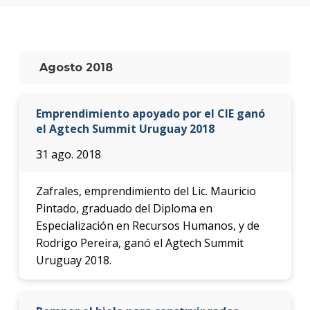
anter
Testi
La
Agosto 2018
facul
en
los
Emprendimiento apoyado por el CIE ganó
medio
el Agtech Summit Uruguay 2018
Blog
31 ago. 2018
de la
facul
Zafrales, emprendimiento del Lic. Mauricio
Pintado, graduado del Diploma en
Especialización en Recursos Humanos, y de
Rodrigo Pereira, ganó el Agtech Summit
Uruguay 2018.