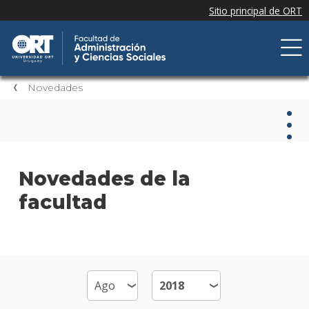
Novedades
Nov
Novedades de la
facultad
Nove
de la
facul
Próxi
event
Event