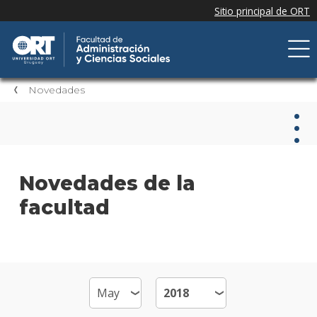
Novedades
Nov
Novedades de la
facultad
Nove
de la
facul
Próxi
event
Event