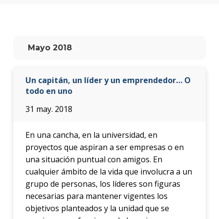
anter
Testi
La
Mayo 2018
facul
en
los
Un capitán, un líder y un emprendedor… O
medio
todo en uno
Blog
31 may. 2018
de la
facul
En una cancha, en la universidad, en
proyectos que aspiran a ser empresas o en
una situación puntual con amigos. En
cualquier ámbito de la vida que involucra a un
grupo de personas, los líderes son figuras
necesarias para mantener vigentes los
objetivos planteados y la unidad que se