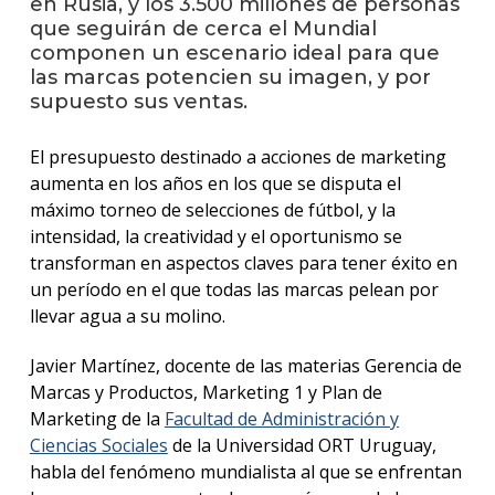
en Rusia, y los 3.500 millones de personas
anter
que seguirán de cerca el Mundial
componen un escenario ideal para que
Testi
las marcas potencien su imagen, y por
supuesto sus ventas.
La
facul
en
El presupuesto destinado a acciones de marketing
los
aumenta en los años en los que se disputa el
medio
máximo torneo de selecciones de fútbol, y la
intensidad, la creatividad y el oportunismo se
Blog
de la
transforman en aspectos claves para tener éxito en
facul
un período en el que todas las marcas pelean por
llevar agua a su molino.
Javier Martínez, docente de las materias Gerencia de
Marcas y Productos, Marketing 1 y Plan de
Marketing de la
Facultad de Administración y
Ciencias Sociales
de la Universidad ORT Uruguay,
habla del fenómeno mundialista al que se enfrentan