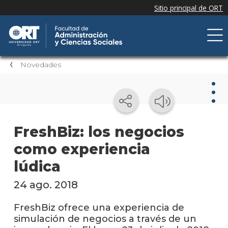
Novedades
Nov
FreshBiz: los negocios
como experiencia
Nove
de la
lúdica
facul
24 ago. 2018
Próxi
event
FreshBiz ofrece una experiencia de
simulación de negocios a través de un
Event