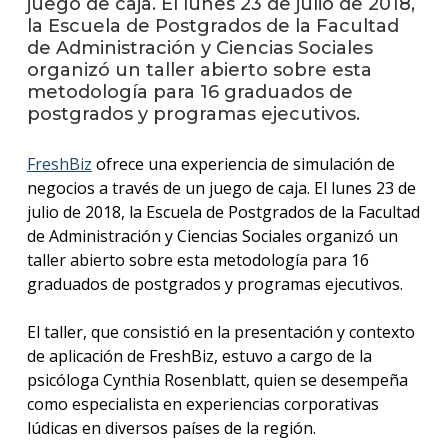
juego de caja. El lunes 23 de julio de 2018,
anter
la Escuela de Postgrados de la Facultad
de Administración y Ciencias Sociales
Testi
organizó un taller abierto sobre esta
metodología para 16 graduados de
La
postgrados y programas ejecutivos.
facul
en
los
FreshBiz
ofrece una experiencia de simulación de
medio
negocios a través de un juego de caja. El lunes 23 de
julio de 2018, la Escuela de Postgrados de la Facultad
Blog
de la
de Administración y Ciencias Sociales organizó un
facul
taller abierto sobre esta metodología para 16
graduados de postgrados y programas ejecutivos.
El taller, que consistió en la presentación y contexto
de aplicación de FreshBiz, estuvo a cargo de la
psicóloga Cynthia Rosenblatt, quien se desempeña
como especialista en experiencias corporativas
lúdicas en diversos países de la región.