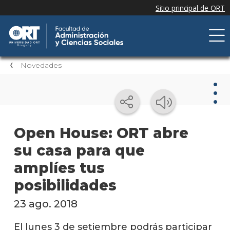
Novedades
Nov
Open House: ORT abre
su casa para que
Nove
de la
amplíes tus
facul
posibilidades
Próxi
event
23 ago. 2018
Event
El lunes 3 de setiembre podrás participar