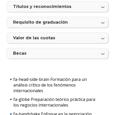
carre
Tí­tulos y reconocimientos
Doce
Requisito de graduación
Iniciá
tu
inscri
Valor de las cuotas
Solici
más
Becas
infor
fa-head-side-brain Formación para un
análisis crítico de los fenómenos
internacionales
fa-globe Preparación teórico práctica para
los negocios internacionales
fa-handshake Enfoque en la negociación,