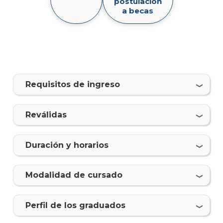
postulación
Inte
a becas
Mater
Becas
dispo
Requisitos de ingreso
Por
qué
estud
Reválidas
Relac
Inter
Duración y horarios
Qué
hace
los
Modalidad de cursado
gradu
Traba
Perfil de los graduados
finale
de