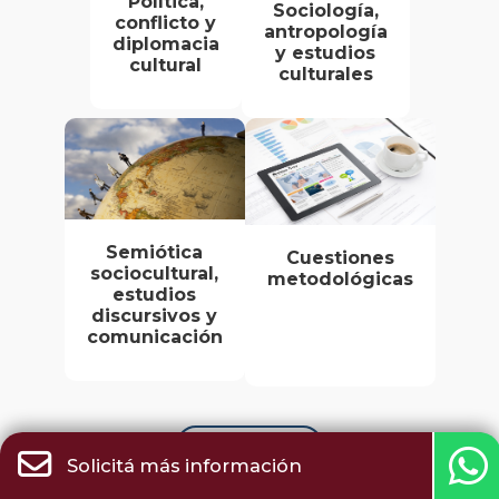
Política,
Sociología,
conflicto y
antropología
diplomacia
y estudios
cultural
culturales
Semiótica
Cuestiones
sociocultural,
metodológicas
estudios
discursivos y
comunicación
Conocé más
Solicitá más información