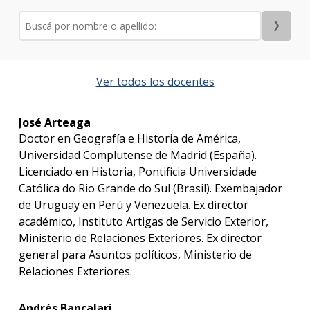
Inte
Mater
Becas
Ver todos los docentes
dispo
Por
José Arteaga
qué
Doctor en Geografía e Historia de América,
estud
Universidad Complutense de Madrid (España).
Relac
Inter
Licenciado en Historia, Pontificia Universidade
Católica do Rio Grande do Sul (Brasil). Exembajador
Qué
de Uruguay en Perú y Venezuela. Ex director
hace
académico, Instituto Artigas de Servicio Exterior,
los
Ministerio de Relaciones Exteriores. Ex director
gradu
general para Asuntos políticos, Ministerio de
Relaciones Exteriores.
Traba
finale
de
Andrés Bancalari