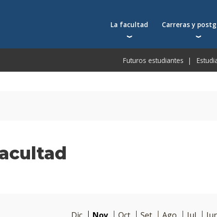
La facultad
Carreras y post
Autoridades
Carreras universit
Bec
Futuros estudiantes
Estudi
Docentes
Postgrados
Bec
Docentes visitantes
Tecnicaturas
Bec
Qué nos distingue
Programas ejecuti
De
Acuerdos y reconocimientos
Toda la oferta ac
Pre
Investigación
Centros y cátedras
acultad
Conferencias en YouTube
Escuela de Negocios
Dic
Nov
Oct
Set
Ago
Jul
Ju