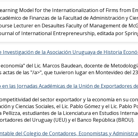
Learning Model for the Internationalization of Firms from E
adémico de Finanzas de la Facultad de Administración y Cien
urse Lecturer en Desaultes Faculty of Management de McGill
Journal of International Entrepreneurship, editada por Sprin
 de Investigación de la Asociación Uruguaya de Historia Econ
 la economía" del Lic. Marcos Baudean, docente de Metodología
as actas de las "/a>", que tuvieron lugar en Montevideo del 2
o en las Jornadas Académicas de la Unión de Exportadores d
ompetitividad del sector exportador y la economía en su conj
ción y Ciencias Sociales, el Lic. Pablo Gómez y el Lic. Pablo
 Pellizza, estudiantes de la Licenciatura en Estudios Interna
ortadores del Uruguay (UEU) y el Banco República (BROU).
ontable del Colegio de Contadores, Economistas y Administr