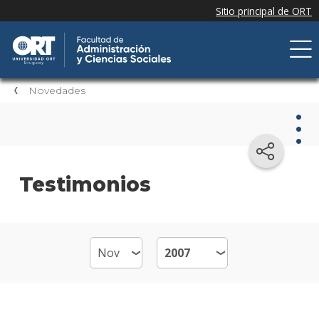
Novedades
Nov
Testimonios
Nove
de la
facul
Próxi
event
Event