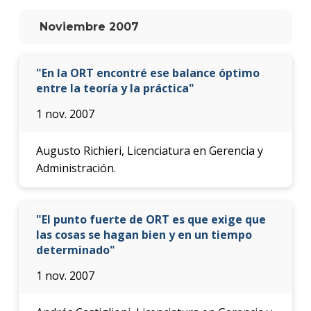
anter
Noviembre 2007
Testi
La
"En la ORT encontré ese balance óptimo
facul
entre la teoría y la práctica"
en
los
1 nov. 2007
medio
Blog
Augusto Richieri, Licenciatura en Gerencia y
de la
Administración.
facul
"El punto fuerte de ORT es que exige que
las cosas se hagan bien y en un tiempo
determinado"
1 nov. 2007