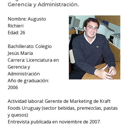
anter
Gerencia y Administración.
Testi
Nombre: Augusto
Richieri
La
Edad: 26
facul
en
los
Bachillerato: Colegio
medio
Jesús María
Carrera: Licenciatura en
Blog
Gerencia y
de la
facul
Administración
Año de graduación:
2006
Actividad laboral: Gerente de Marketing de Kraft
Foods Uruguay (sector bebidas, premezclas, pastas
y quesos)
Entrevista publicada en noviembre de 2007.