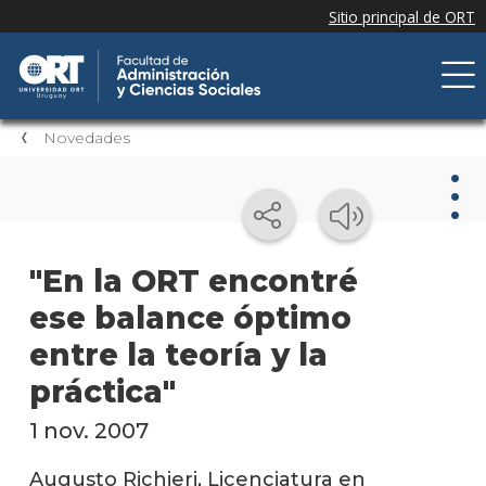
Novedades
Nov
"En la ORT encontré
ese balance óptimo
Nove
de la
entre la teoría y la
facul
práctica"
Próxi
event
1 nov. 2007
Event
Augusto Richieri, Licenciatura en