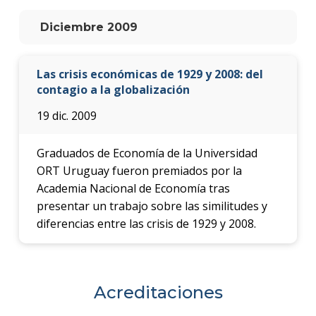
anter
Diciembre 2009
Testi
La
Las crisis económicas de 1929 y 2008: del
facul
contagio a la globalización
en
los
19 dic. 2009
medio
Blog
Graduados de Economía de la Universidad
de la
ORT Uruguay fueron premiados por la
facul
Academia Nacional de Economía tras
presentar un trabajo sobre las similitudes y
diferencias entre las crisis de 1929 y 2008.
Acreditaciones