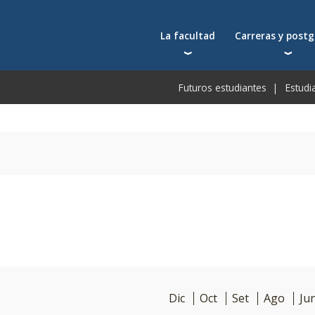
La facultad
Carreras y post
Autoridades
Carreras universit
Bec
Futuros estudiantes
Estudi
Docentes
Postgrados
Bec
Docentes visitantes
Tecnicaturas
Bec
Qué nos distingue
Programas ejecuti
De
Acuerdos y reconocimientos
Toda la oferta ac
Pre
Investigación
Centros y cátedras
Conferencias en YouTube
Escuela de Negocios
Dic
Oct
Set
Ago
Ju