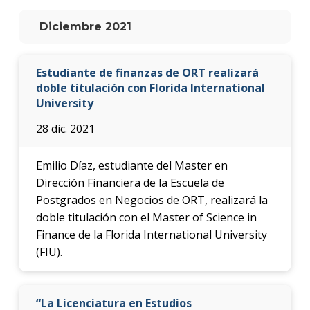
anter
Diciembre 2021
Testi
La
Estudiante de finanzas de ORT realizará
facul
doble titulación con Florida International
en
University
los
medio
28 dic. 2021
Blog
de la
Emilio Díaz, estudiante del Master en
facul
Dirección Financiera de la Escuela de
Postgrados en Negocios de ORT, realizará la
doble titulación con el Master of Science in
Finance de la Florida International University
(FIU).
“La Licenciatura en Estudios