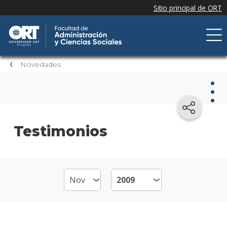
Novedades
Nov
Testimonios
Nove
de la
facul
Próxi
event
Event