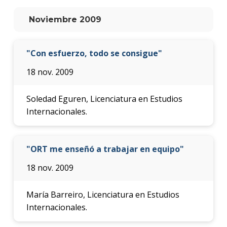
anter
Noviembre 2009
Testi
La
"Con esfuerzo, todo se consigue"
facul
en
18 nov. 2009
los
medio
Soledad Eguren, Licenciatura en Estudios
Blog
Internacionales.
de la
facul
"ORT me enseñó a trabajar en equipo"
18 nov. 2009
María Barreiro, Licenciatura en Estudios
Internacionales.