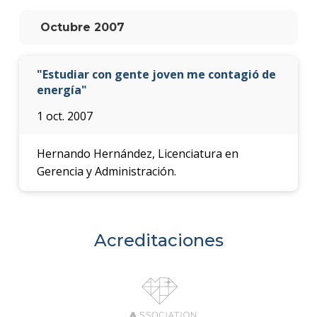
anter
Octubre 2007
Testi
La
"Estudiar con gente joven me contagió de
facul
energía"
en
los
1 oct. 2007
medio
Blog
Hernando Hernández, Licenciatura en
de la
Gerencia y Administración.
facul
Acreditaciones