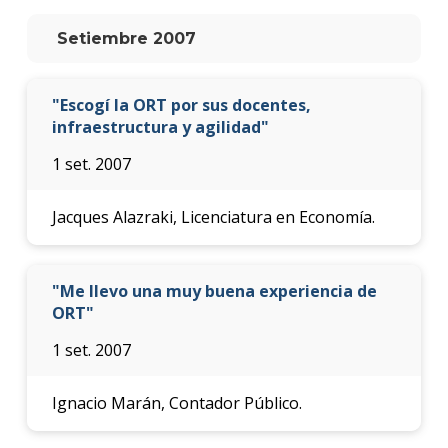
anter
Setiembre 2007
Testi
La
"Escogí la ORT por sus docentes,
facul
infraestructura y agilidad"
en
los
1 set. 2007
medio
Blog
Jacques Alazraki, Licenciatura en Economía.
de la
facul
"Me llevo una muy buena experiencia de
ORT"
1 set. 2007
Ignacio Marán, Contador Público.