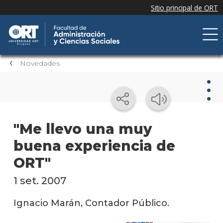
Novedades
Nov
"Me llevo una muy
buena experiencia de
Nove
de la
ORT"
facul
1 set. 2007
Próxi
event
Ignacio Marán, Contador Público.
Event