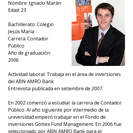
anter
Nombre: Ignacio Marán
Edad: 23
Testi
Bachillerato: Colegio
La
Jesús María
facul
Carrera: Contador
en
los
Público
medio
Año de graduación:
2006
Blog
de la
Actividad laboral: Trabaja en el área de inversiones
facul
del ABN AMRO Bank
Entrevista publicada en setiembre de 2007.
En 2002 comenzó a estudiar la carrera de Contador
Público. Al año siguiente por intermedio de la
universidad empezó trabajar en el Fondo de
inversiones Gottex Fund Management. En 2006 fue
seleccionado por ABN AMRO Bank para el