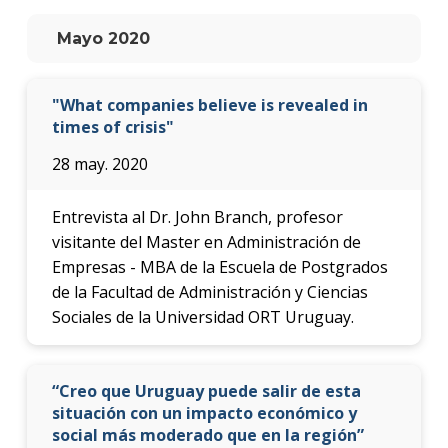
anter
Mayo 2020
Testi
La
"What companies believe is revealed in
facul
times of crisis"
en
los
28 may. 2020
medio
Blog
Entrevista al Dr. John Branch, profesor
de la
visitante del Master en Administración de
facul
Empresas - MBA de la Escuela de Postgrados
de la Facultad de Administración y Ciencias
Sociales de la Universidad ORT Uruguay.
“Creo que Uruguay puede salir de esta
situación con un impacto económico y
social más moderado que en la región”