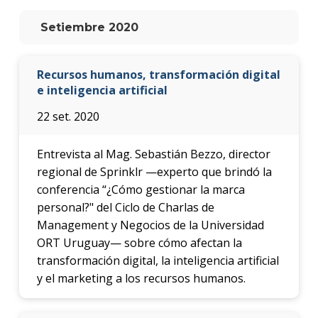
anter
Setiembre 2020
Testi
La
Recursos humanos, transformación digital
facul
e inteligencia artificial
en
los
22 set. 2020
medio
Blog
Entrevista al Mag. Sebastián Bezzo, director
de la
regional de Sprinklr —experto que brindó la
facul
conferencia “¿Cómo gestionar la marca
personal?" del Ciclo de Charlas de
Management y Negocios de la Universidad
ORT Uruguay— sobre cómo afectan la
transformación digital, la inteligencia artificial
y el marketing a los recursos humanos.