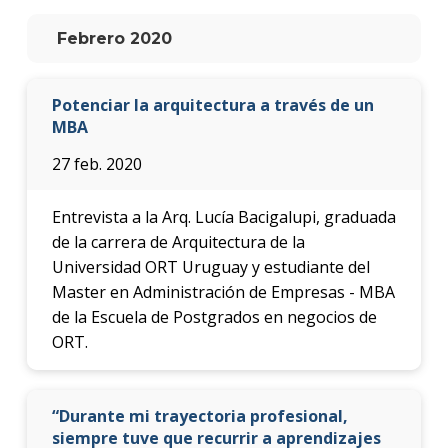
anter
Febrero 2020
Testi
La
Potenciar la arquitectura a través de un
facul
MBA
en
los
27 feb. 2020
medio
Blog
Entrevista a la Arq. Lucía Bacigalupi, graduada
de la
de la carrera de Arquitectura de la
facul
Universidad ORT Uruguay y estudiante del
Master en Administración de Empresas - MBA
de la Escuela de Postgrados en negocios de
ORT.
“Durante mi trayectoria profesional,
siempre tuve que recurrir a aprendizajes