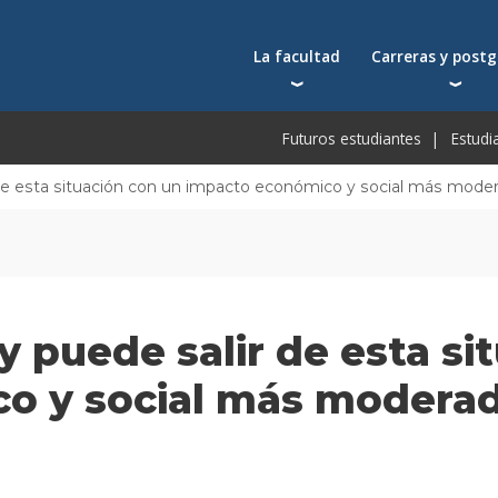
La facultad
Carreras y post
Autoridades
Carreras universit
Bec
Futuros estudiantes
Estudi
Docentes
Postgrados
Bec
Docentes visitantes
Tecnicaturas
Bec
de esta situación con un impacto económico y social más moder
Qué nos distingue
Programas ejecuti
De
Acuerdos y reconocimientos
Toda la oferta ac
Pre
Investigación
Centros y cátedras
 puede salir de esta si
Conferencias en YouTube
Escuela de Negocios
o y social más moderad