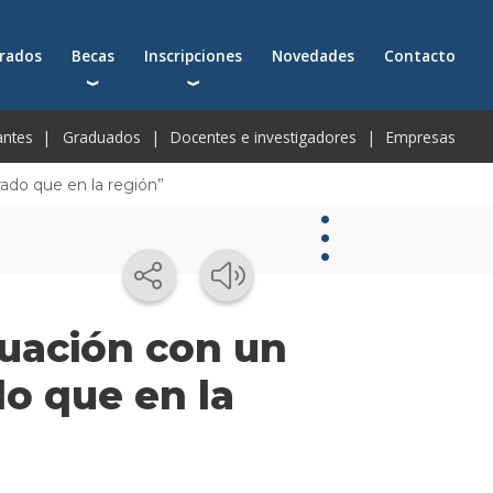
grados
Becas
Inscripciones
Novedades
Contacto
arias
as para carreras universitarias
Inscripciones anticipadas
antes
Graduados
Docentes e investigadores
Empresas
as para tecnicaturas
Cómo inscribirte a una carrera
as para postgrados
Cómo postularte a un postgrado
ado que en la región”
vos
scuentos
Cómo inscribirte a un programa ejecutivo
adémica
guntas frecuentes
Novedades
tuación con un
Novedades
o que en la
de la
facultad