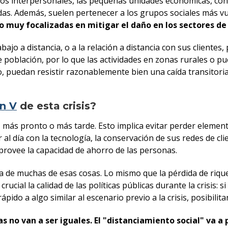
los interpersonales, las pequeñas unidades económicas, con
das. Además, suelen pertenecer a los grupos sociales más v
o muy focalizadas en mitigar el daño en los sectores d
jo a distancia, o a la relación a distancia con sus clientes,
de población, por lo que las actividades en zonas rurales o 
o, puedan resistir razonablemente bien una caída transitori
en V
de esta crisis?
, más pronto o más tarde. Esto implica evitar perder element
al día con la tecnología, la conservación de sus redes de c
provee la capacidad de ahorro de las personas.
a de muchas de esas cosas. Lo mismo que la pérdida de rique
rucial la calidad de las políticas públicas durante la crisis: s
ido a algo similar al escenario previo a la crisis, posibilita
s no van a ser iguales. El "distanciamiento social" va 